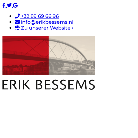
+32 89 69 66 96
info@erikbessems.nl
Zu unserer Website ›