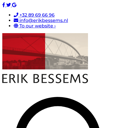
+32 89 69 66 96
info@erikbessems.nl
To our website ›